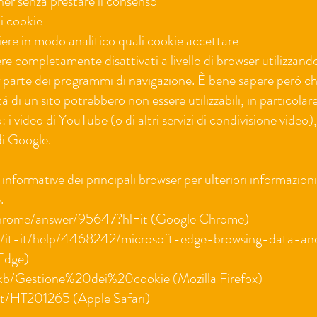
er senza prestare il consenso
i cookie
liere in modo analitico quali cookie accettare
e completamente disattivati a livello di browser utilizzando
r parte dei programmi di navigazione. È bene sapere però c
à di un sito potrebbero non essere utilizzabili, in particolare i
i video di YouTube (o di altri servizi di condivisione video),
di Google.
 informative dei principali browser per ulteriori informazioni
.
chrome/answer/95647?hl=it (Google Chrome)
om/it-it/help/4468242/microsoft-edge-browsing-data-an
 Edge)
t/kb/Gestione%20dei%20cookie (Mozilla Firefox)
-it/HT201265 (Apple Safari)