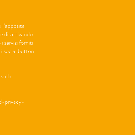
 l’apposita
he disattivando
 servizi forniti
 i social button
 sulla
d-privacy-