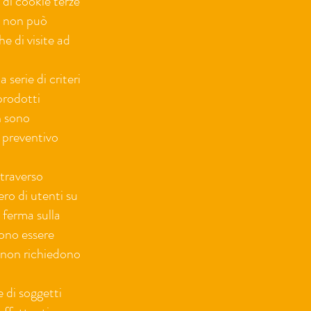
o di cookie terze
e non può
he di visite ad
serie di criteri
 prodotti
on sono
e preventivo
ttraverso
ero di utenti su
 ferma sulla
sono essere
o non richiedono
e di soggetti