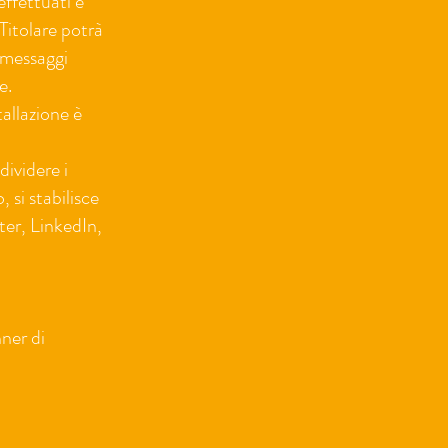
effettuati e
 Titolare potrà
e messaggi
e.
allazione è
dividere i
 si stabilisce
ter, LinkedIn,
nner di