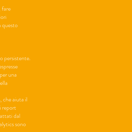
 fare
ori
in questo
po persistente.
 espresse
 per una
ella
, che aiuta il
i report
attati dal
alytics sono