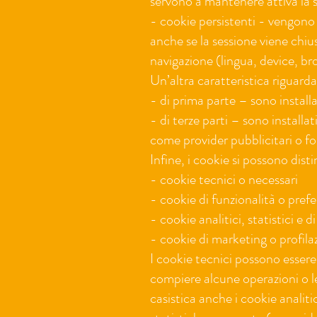
servono a mantenere attiva la se
- cookie persistenti - vengono
anche se la sessione viene chius
navigazione (lingua, device, br
Un’altra caratteristica riguard
- di prima parte – sono installa
- di terze parti – sono installati
come provider pubblicitari o forn
Infine, i cookie si possono disti
- cookie tecnici o necessari
- cookie di funzionalità o pref
- cookie analitici, statistici e d
- cookie di marketing o profila
I cookie tecnici possono essere 
compiere alcune operazioni o l
casistica anche i cookie analiti