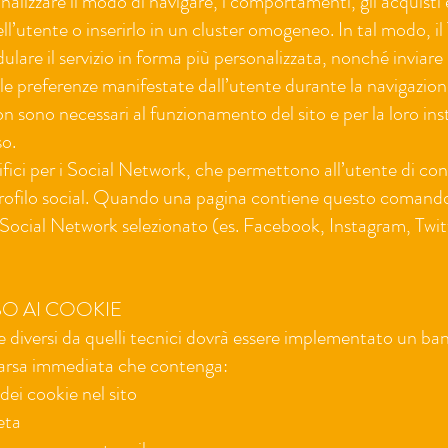
 analizzare il modo di navigare, i comportamenti, gli acquisti 
ll’utente o inserirlo in un cluster omogeneo. In tal modo, il
dulare il servizio in forma più personalizzata, nonché inviar
n le preferenze manifestate dall’utente durante la navigazion
sono necessari al funzionamento del sito e per la loro inst
so.
ifici per i Social Network, che permettono all’utente di con
profilo social. Quando una pagina contiene questo comando,
 Social Network selezionato (es. Facebook, Instagram, Twit
O AI COOKIE
kie diversi da quelli tecnici dovrà essere implementato un ba
arsa immediata che contenga:
 dei cookie nel sito
eta