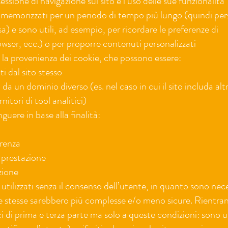
ssione di navigazione sul sito e l’uso delle sue funzionalità
 memorizzati per un periodo di tempo più lungo (quindi per
a) e sono utili, ad esempio, per ricordare le preferenze di
owser, ecc.) o per proporre contenuti personalizzati
a la provenienza dei cookie, che possono essere:
ti dal sito stesso
 da un dominio diverso (es. nel caso in cui il sito includa altri
itori di tool analitici)
nguere in base alla finalità:
erenza
i prestazione
zione
utilizzati senza il consenso dell’utente, in quanto sono nece
e stesse sarebbero più complesse e/o meno sicure. Rientra
ci di prima e terza parte ma solo a queste condizioni: sono ut