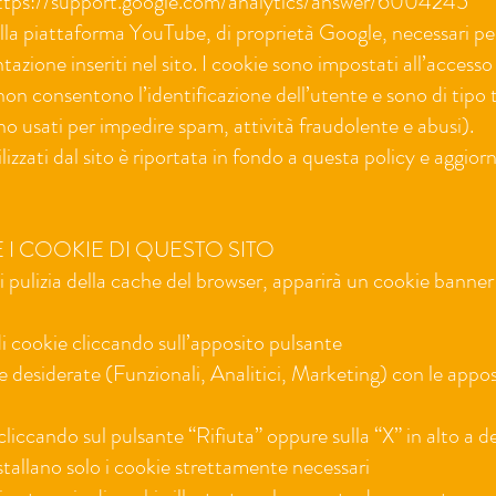
o: https://support.google.com/analytics/answer/6004245
la piattaforma YouTube, di proprietà Google, necessari per
tazione inseriti nel sito. I cookie sono impostati all’accesso
on consentono l’identificazione dell’utente e sono di tipo 
o usati per impedire spam, attività fraudolente e abusi).
lizzati dal sito è riportata in fondo a questa policy e aggior
 I COOKIE DI QUESTO SITO
i pulizia della cache del browser, apparirà un cookie banner
di cookie cliccando sull’apposito pulsante
ie desiderate (Funzionali, Analitici, Marketing) con le appos
 cliccando sul pulsante “Rifiuta” oppure sulla “X” in alto a de
nstallano solo i cookie strettamente necessari