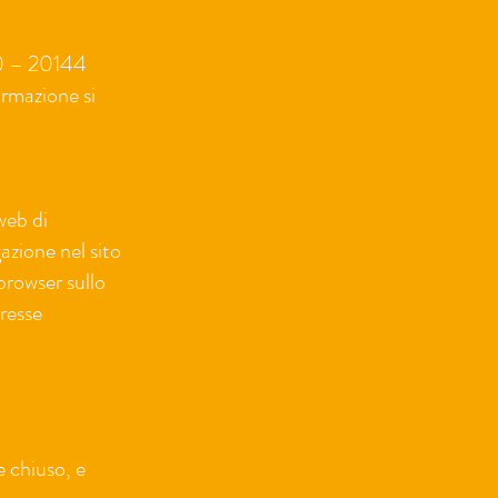
 10 – 20144
rmazione si
web di
azione nel sito
 browser sullo
presse
e chiuso, e