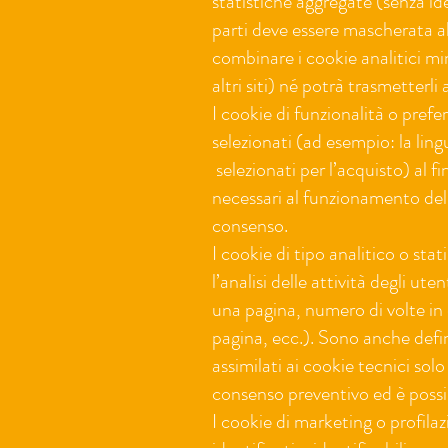
statistiche aggregate (senza iden
parti deve essere mascherata a
combinare i cookie analitici mini
altri siti) né potrà trasmetterli 
I cookie di funzionalità o prefe
selezionati (ad esempio: la lingua
selezionati per l’acquisto) al fi
necessari al funzionamento del 
consenso.
I cookie di tipo analitico o sta
l’analisi delle attività degli ut
una pagina, numero di volte in c
pagina, ecc.). Sono anche defi
assimilati ai cookie tecnici sol
consenso preventivo ed è possib
I cookie di marketing o profilaz