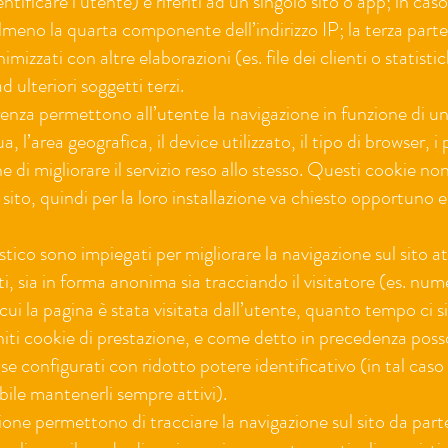
tificare l’utente) e riferiti ad un singolo sito o app; in cas
lmeno la quarta componente dell’indirizzo IP; la terza part
mizzati con altre elaborazioni (es. file dei clienti o statistic
ad ulteriori soggetti terzi.
renza permettono all’utente la navigazione in funzione di una 
, l’area geografica, il device utilizzato, il tipo di browser, i
ne di migliorare il servizio reso allo stesso. Questi cookie n
sito, quindi per la loro installazione va chiesto opportuno 
tistico sono impiegati per migliorare la navigazione sul sito a
enti, sia in forma anonima sia tracciando il visitatore (es. num
ui la pagina è stata visitata dall’utente, quanto tempo ci si
niti cookie di prestazione, e come detto in precedenza pos
o se configurati con ridotto potere identificativo (in tal cas
ile mantenerli sempre attivi).
ione permettono di tracciare la navigazione sul sito da part