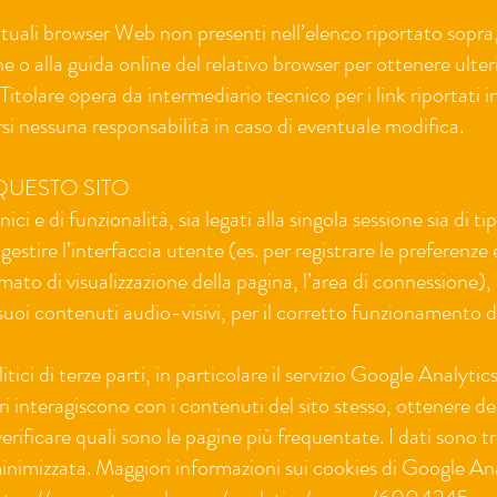
entuali browser Web non presenti nell’elenco riportato sopra,
 o alla guida online del relativo browser per ottenere ulteri
Titolare opera da intermediario tecnico per i link riportati 
 nessuna responsabilità in caso di eventuale modifica.
 QUESTO SITO
ci e di funzionalità, sia legati alla singola sessione sia di ti
r gestire l’interfaccia utente (es. per registrare le preferenze
ormato di visualizzazione della pagina, l’area di connessione),
ei suoi contenuti audio-visivi, per il corretto funzionamento d
itici di terze parti, in particolare il servizio Google Analytics
ori interagiscono con i contenuti del sito stesso, ottenere de
, verificare quali sono le pagine più frequentate. I dati sono tr
minimizzata. Maggiori informazioni sui cookies di Google An