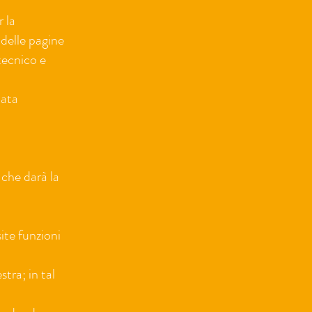
 la
 delle pagine
tecnico e
nata
 che darà la
ite funzioni
stra; in tal